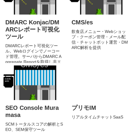
DMARC Konjac/DM
CMS/es
ARCレポート可視化
飲食店メニュー・Webショッ
ツール
プ・クーポン管理・メール配
信・チャットボット運営・DM
DMARCレポート可視化ツー
ARC解析を提供
ル。Webログインでノーコー
ド管理。サーバからDMARC A
ggregate Reportを取得し非エ
ンジニア向けに表示するvisuali
zer
SEO Console Mura
プリモIM
masa
リアルタイムチャットSaaS
SCMトータルスコアの解析とS
EO、SEM保守ツール