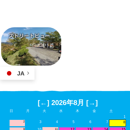
ストリートビュー
JA
[←]
2026年8月
[→]
日
月
火
水
木
金
土
1
2
3
4
5
6
7
8
9
10
11
12
13
14
15