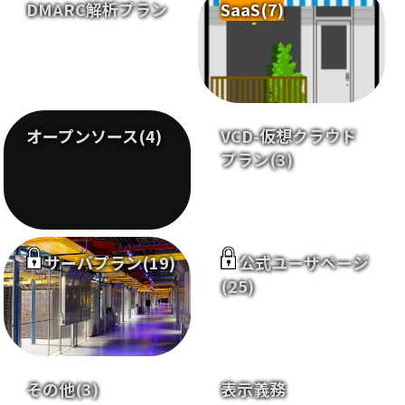
DMARC解析プラン
SaaS
(7)
オープンソース
(4)
VCD-仮想クラウド
プラン
(3)
サーバプラン
(19)
公式ユーザページ
(25)
その他
(3)
表示義務