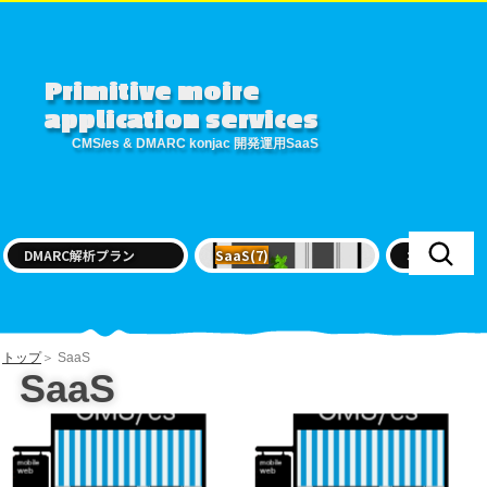
Primitive moire
application services
CMS/es & DMARC konjac 開発運用SaaS
DMARC解析プラン
SaaS
(7)
オープンソー
トップ
＞ SaaS
SaaS